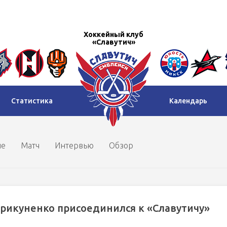
Хоккейный клуб
«Славутич»
Статистика
Календарь
ие
Матч
Интервью
Обзор
рикуненко присоединился к «Славутичу»