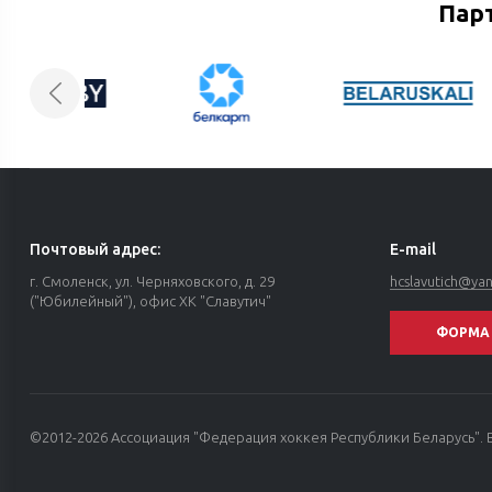
Пар
Почтовый адрес:
E-mail
г. Смоленск, ул. Черняховского, д. 29
hcslavutich@ya
("Юбилейный"), офис ХК "Славутич"
ФОРМА 
©2012-2026 Ассоциация "Федерация хоккея Республики Беларусь". 