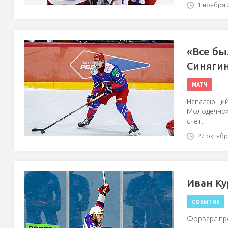
1 ноября'2
«Все бы
Синяги
МАТЧ
Нападающий
Молодечно» 
счет.
27 октября
Иван Ку
СОБЫТИЕ
Форвард пр