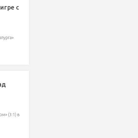
игре с
лурга»
ад
» (3:1) в