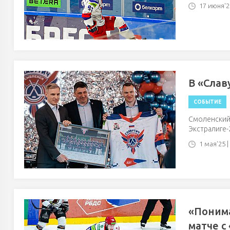
17 июня'25
В «Слав
СОБЫТИЕ
Смоленский
Экстралиге-
1 мая'25 |
«Понима
матче с