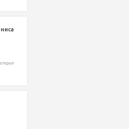
ениса
 открыл