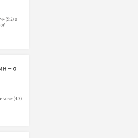
 (5:2) в
вой
н – о
вом» (4:3)