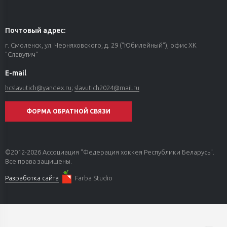
Почтовый адрес:
г. Смоленск, ул. Черняховского, д. 29 ("Юбилейный"), офис ХК
"Славутич"
E-mail
hcslavutich@yandex.ru
;
slavutich2024@mail.ru
ФОРМА ОБРАТНОЙ СВЯЗИ
©2012-2026 Ассоциация "Федерация хоккея Республики Беларусь".
Все права защищены.
Разработка сайта
Farba Studio