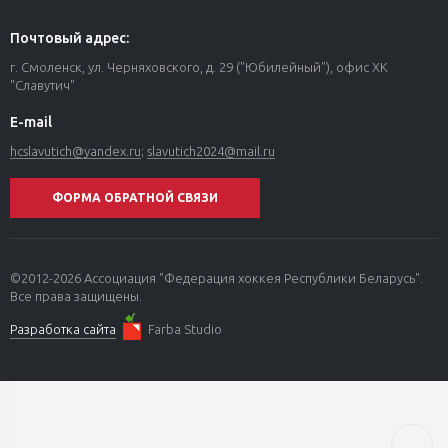
Почтовый адрес:
г. Смоленск, ул. Черняховского, д. 29 ("Юбилейный"), офис ХК
"Славутич"
E-mail
hcslavutich@yandex.ru
;
slavutich2024@mail.ru
ФОРМА ОБРАТНОЙ СВЯЗИ
©2012-2026 Ассоциация "Федерация хоккея Республики Беларусь".
Все права защищены.
Разработка сайта
Farba Studio