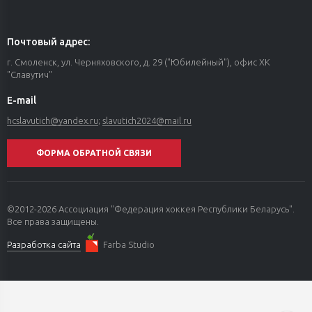
Почтовый адрес:
г. Смоленск, ул. Черняховского, д. 29 ("Юбилейный"), офис ХК
"Славутич"
E-mail
hcslavutich@yandex.ru
;
slavutich2024@mail.ru
ФОРМА ОБРАТНОЙ СВЯЗИ
©2012-2026 Ассоциация "Федерация хоккея Республики Беларусь".
Все права защищены.
Разработка сайта
Farba Studio