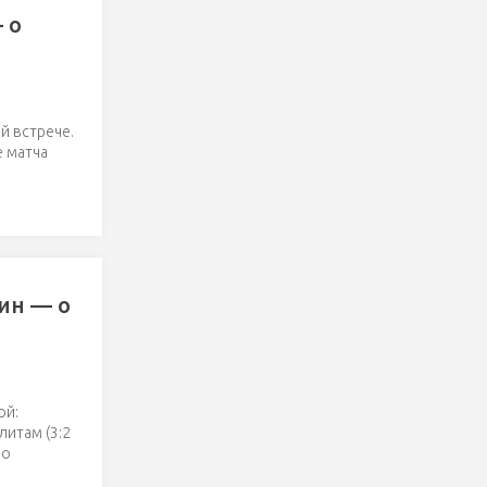
 о
й встрече.
 матча
ин — о
ой:
литам (3:2
но