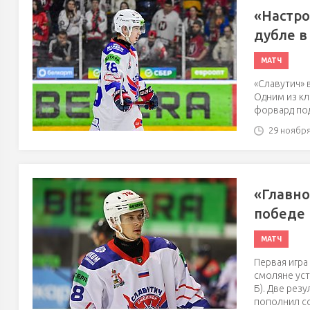
«Настро
дубле в
МАТЧ
«Славутич» 
Одним из кл
форвард по
29 ноября'
«Главно
победе 
МАТЧ
Первая игра
смоляне уст
Б). Две рез
пополнил с