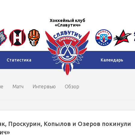
Хоккейный клуб
«Славутич»
Статистика
Календарь
ие
Матч
Интервью
Обзор
к, Проскурин, Копылов и Озеров покинули
ич»