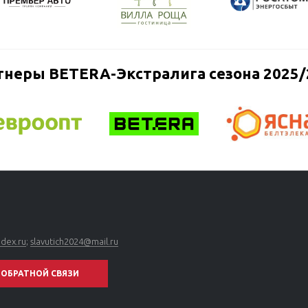
тнеры BETERA-Экстралига сезона 2025/
ndex.ru
;
slavutich2024@mail.ru
ОБРАТНОЙ СВЯЗИ