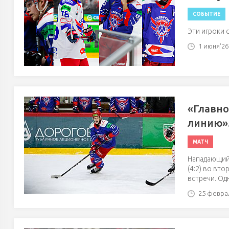
СОБЫТИЕ
Эти игроки 
1 июня'26 
«Главно
линию».
МАТЧ
Нападающий
(4:2) во вт
встречи. Од
25 феврал