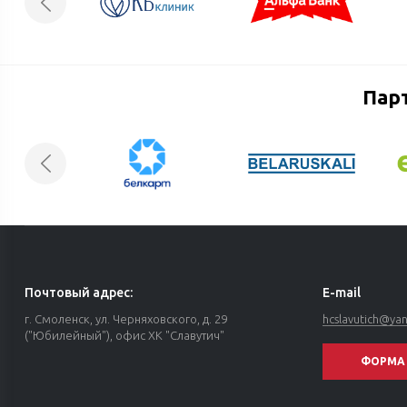
Пар
Почтовый адрес:
E-mail
г. Смоленск, ул. Черняховского, д. 29
hcslavutich@ya
("Юбилейный"), офис ХК "Славутич"
ФОРМА 