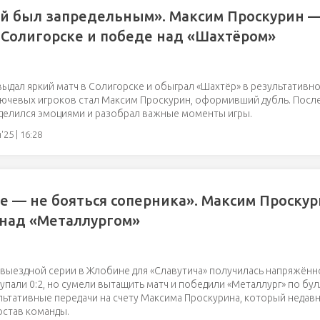
й был запредельным». Максим Проскурин —
 Солигорске и победе над «Шахтёром»
выдал яркий матч в Солигорске и обыграл «Шахтёр» в результативно
ючевых игроков стал Максим Проскурин, оформивший дубль. После
делился эмоциями и разобрал важные моменты игры.
25 | 16:28
е — не бояться соперника». Максим Проскур
над «Металлургом»
 выездной серии в Жлобине для «Славутича» получилась напряжённ
упали 0:2, но сумели вытащить матч и победили «Металлург» по бул
ультативные передачи на счету Максима Проскурина, который недав
остав команды.