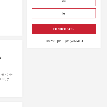
Да
Нет
Посмотреть результаты
»
еманом»
о ходу