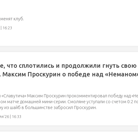
сменят клуб.
| 16:23
е, что сплотились и продолжили гнуть свою
 Максим Проскурин о победе над «Неманом
 «Славутича» Максим Проскурин прокомментировал победу над «Н
ором матче домашней мини-серии. Смоляне уступали со счетом 0:2 п
ну из шайб в большинстве забросил Проскурин.
я'26 | 16:33