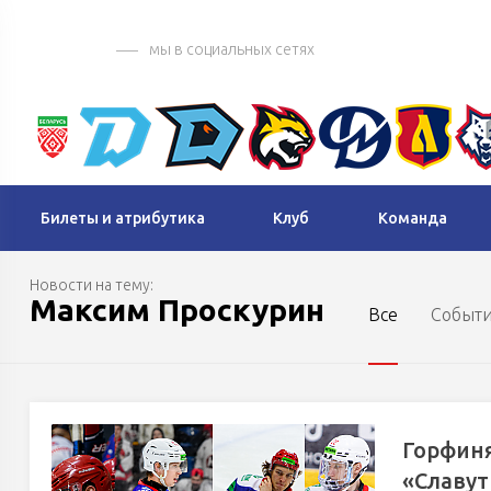
мы в социальных сетях
Билеты и атрибутика
Клуб
Команда
Новости на тему:
Максим Проскурин
Все
Событ
Горфиня
«Славут