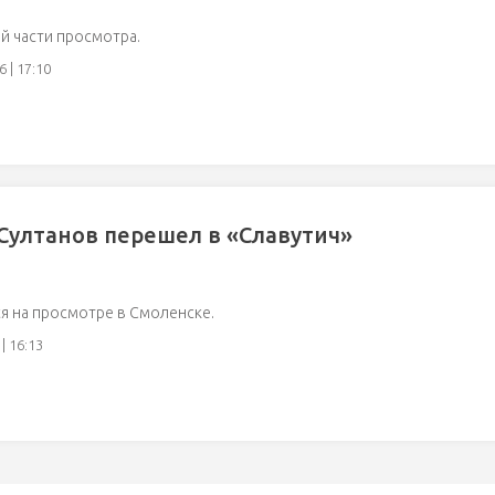
й части просмотра.
 | 17:10
Султанов перешел в «Славутич»
я на просмотре в Смоленске.
| 16:13