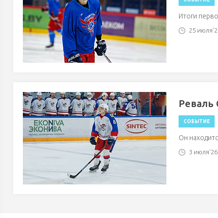
Итоги перво
25 июля'26
Реваль 
СОБЫТИЕ
Он находитс
3 июля'26 