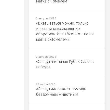
матча с "Гомелем"
2 августа 2026
«Вкатываться можно, только
играя на максимальных
оборотах». Иван Усенко – после
матча с «Гомелем»
2 августа 2026
«Славутич» начал Кубок Салея с
победы
29 июля 2026
«Славутич» окажет помощь
бездомным животным