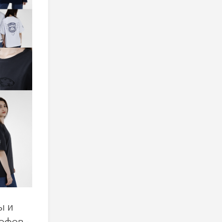
ы и
рфов -