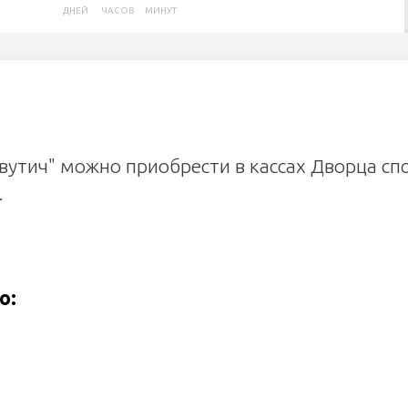
ДНЕЙ
ЧАСОВ
МИНУТ
вутич" можно приобрести в кассах Дворца сп
.
о: