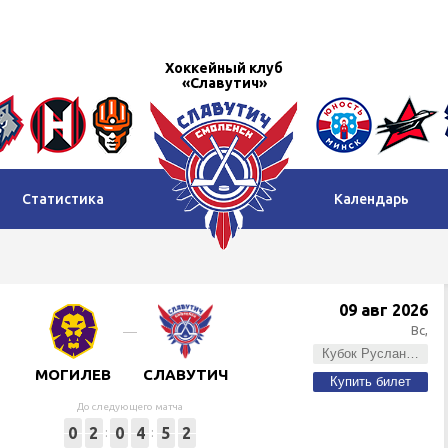
Хоккейный клуб
«Славутич»
Статистика
Календарь
09 авг 2026
Вс,
Кубок Руслана Салея
МОГИЛЕВ
СЛАВУТИЧ
Купить билет
До следующего матча
0
2
0
4
5
2