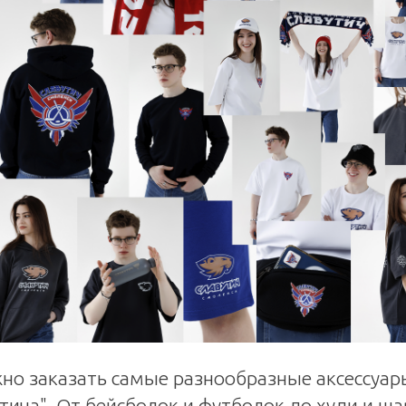
о заказать самые разнообразные аксессуар
ича". От бейсболок и футболок до худи и ша