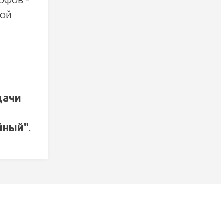
мой
дачи
йный"
.