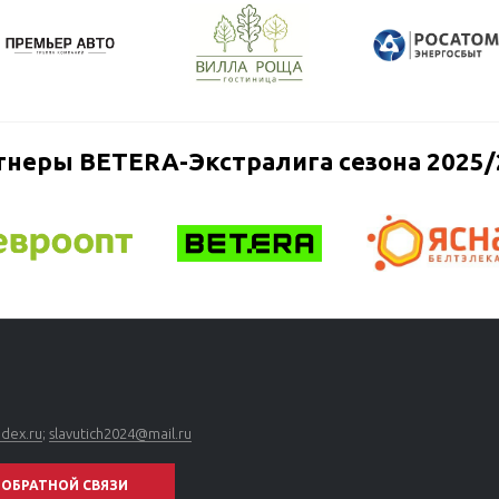
тнеры BETERA-Экстралига сезона 2025/
ndex.ru
;
slavutich2024@mail.ru
ОБРАТНОЙ СВЯЗИ