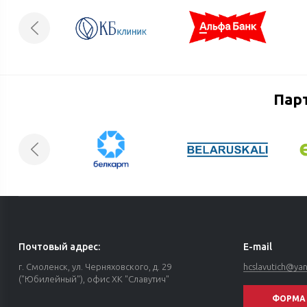
Пар
Почтовый адрес:
E-mail
г. Смоленск, ул. Черняховского, д. 29
hcslavutich@ya
("Юбилейный"), офис ХК "Славутич"
ФОРМА 