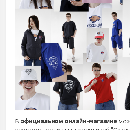
В
официальном онлайн-магазине
можн
предметы одежды с символикой "Славут