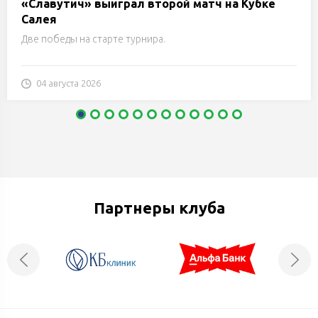
«Славутич» выиграл второй матч на Кубке
Салея
Две победы на старте турнира.
04 августа 2026
Партнеры клуба