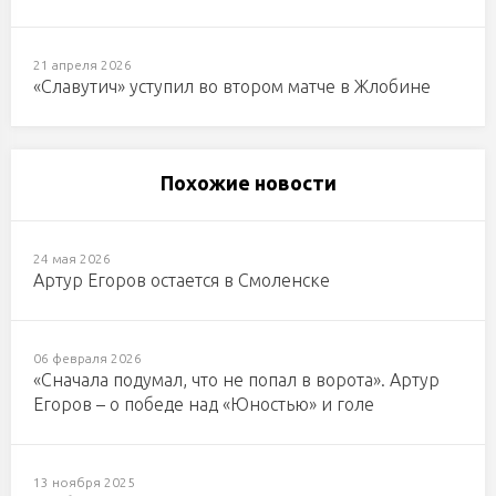
21 апреля 2026
«Славутич» уступил во втором матче в Жлобине
Похожие новости
24 мая 2026
Артур Егоров остается в Смоленске
06 февраля 2026
«Сначала подумал, что не попал в ворота». Артур
Егоров – о победе над «Юностью» и голе
13 ноября 2025