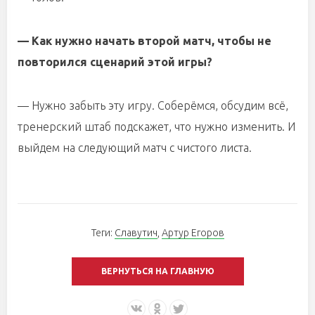
— Как нужно начать второй матч, чтобы не
повторился сценарий этой игры?
— Нужно забыть эту игру. Соберёмся, обсудим всё,
тренерский штаб подскажет, что нужно изменить. И
выйдем на следующий матч с чистого листа.
Теги:
Славутич
,
Артур Егоров
ВЕРНУТЬСЯ НА ГЛАВНУЮ