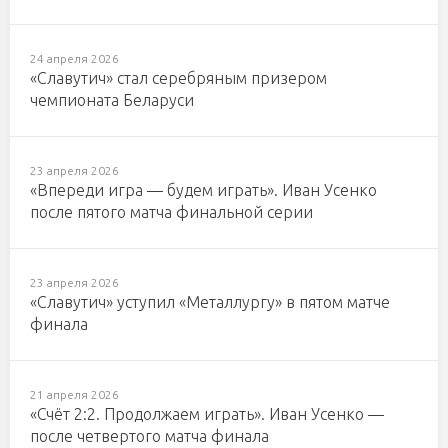
24 апреля 2026
«Славутич» стал серебряным призером
чемпионата Беларуси
23 апреля 2026
«Впереди игра — будем играть». Иван Усенко
после пятого матча финальной серии
23 апреля 2026
«Славутич» уступил «Металлургу» в пятом матче
финала
21 апреля 2026
«Счёт 2:2. Продолжаем играть». Иван Усенко —
после четвертого матча финала