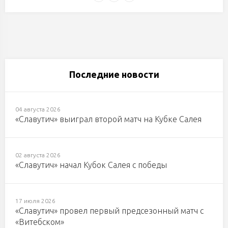
Последние новости
04 августа 2026
«Славутич» выиграл второй матч на Кубке Салея
02 августа 2026
«Славутич» начал Кубок Салея с победы
17 июля 2026
«Славутич» провел первый предсезонный матч с
«Витебском»