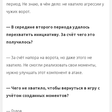
период. Не знаю, в чём дело: не хватило агрессии у
чужих ворот.
— В середине второго периода удалось
перехватить инициативу. За счёт чего это
получилось?
— За счёт напора на ворота, но даже этого не
хватило. Не смогли реализовать свои моменты,
нужно улучшать этот компонент в атаке.
— Чего не хватило, чтобы вернуться в игру с
учётом созданных моментов?
— Голов.